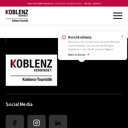
Tourist-Information
- Im Forum Confluentes -
+49-261-1291610
#visitkoblenz
Besuchen Sie unsere touristische Website
und entdecken Sie unsere vielfältigen
Angebote in der Stadt und der Region.
Mehr erfahren
Visit.Koblenz
Social Media