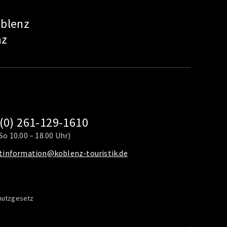
oblenz
nz
(0) 261-129-1610
So 10.00 – 18.00 Uhr)
stinformation@koblenz-touristik.de
hutzgesetz