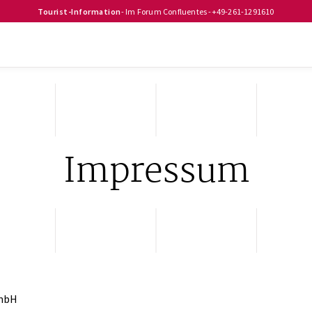
Tourist-Information
- Im Forum Confluentes -
+49-261-1291610
Impressum
GmbH