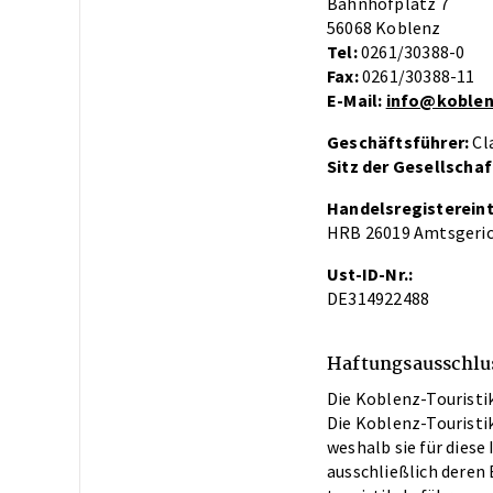
Bahnhofplatz 7
56068 Koblenz
Tel:
0261/30388-0
Fax:
0261/30388-11
E-Mail:
info‎@‎koblen
Geschäftsführer:
Cl
Sitz der Gesellschaf
Handelsregistereint
HRB 26019 Amtsgeri
Ust-ID-Nr.:
DE314922488
Haftungsausschlu
Die Koblenz-Touristik
Die Koblenz-Touristik
weshalb sie für diese
ausschließlich deren 