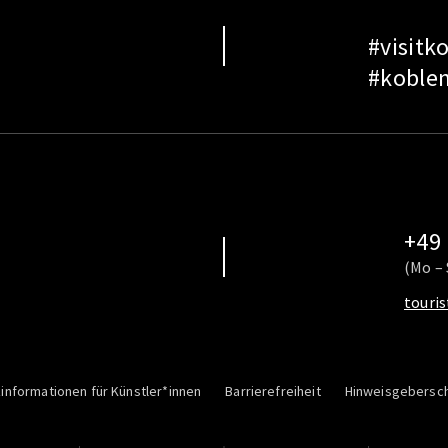
#visitk
#koble
+49 
(Mo – 
touri
informationen für Künstler*innen
Barrierefreiheit
Hinweisgebersc