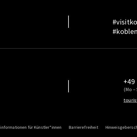
#visitk
#koble
+49 
(Mo – 
touri
informationen für Künstler*innen
Barrierefreiheit
Hinweisgebersc