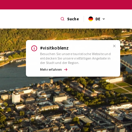
Suche
DE
#visitkoblenz
Besuchen Sie unsere touristische Website und
entdecken Sie unsere vielfältigen Angebote in
der Stadt und der Region.
Mehr erfahren