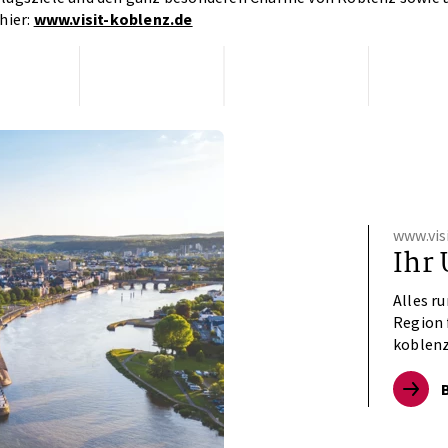
hier:
www.visit-koblenz.de
www.vis
Ihr 
Alles r
Region 
koblenz