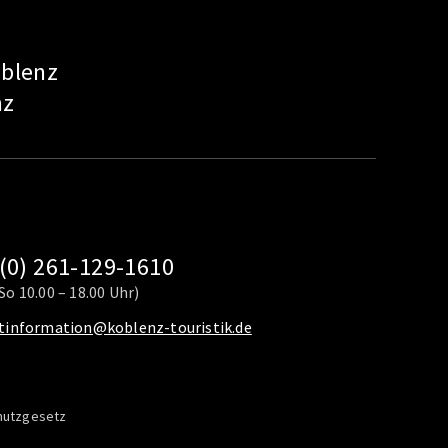
oblenz
nz
(0) 261-129-1610
So 10.00 – 18.00 Uhr)
stinformation@koblenz-touristik.de
hutzgesetz