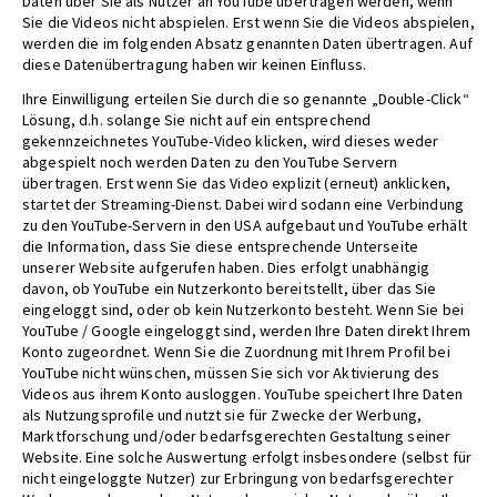
Daten über Sie als Nutzer an YouTube übertragen werden, wenn
Sie die Videos nicht abspielen. Erst wenn Sie die Videos abspielen,
werden die im folgenden Absatz genannten Daten übertragen. Auf
diese Datenübertragung haben wir keinen Einfluss.
Ihre Einwilligung erteilen Sie durch die so genannte „Double-Click“
Lösung, d.h. solange Sie nicht auf ein entsprechend
gekennzeichnetes YouTube-Video klicken, wird dieses weder
abgespielt noch werden Daten zu den YouTube Servern
übertragen. Erst wenn Sie das Video explizit (erneut) anklicken,
startet der Streaming-Dienst. Dabei wird sodann eine Verbindung
zu den YouTube-Servern in den USA aufgebaut und YouTube erhält
die Information, dass Sie diese entsprechende Unterseite
unserer Website aufgerufen haben. Dies erfolgt unabhängig
davon, ob YouTube ein Nutzerkonto bereitstellt, über das Sie
eingeloggt sind, oder ob kein Nutzerkonto besteht. Wenn Sie bei
YouTube / Google eingeloggt sind, werden Ihre Daten direkt Ihrem
Konto zugeordnet. Wenn Sie die Zuordnung mit Ihrem Profil bei
YouTube nicht wünschen, müssen Sie sich vor Aktivierung des
Videos aus ihrem Konto ausloggen. YouTube speichert Ihre Daten
als Nutzungsprofile und nutzt sie für Zwecke der Werbung,
Marktforschung und/oder bedarfsgerechten Gestaltung seiner
Website. Eine solche Auswertung erfolgt insbesondere (selbst für
nicht eingeloggte Nutzer) zur Erbringung von bedarfsgerechter