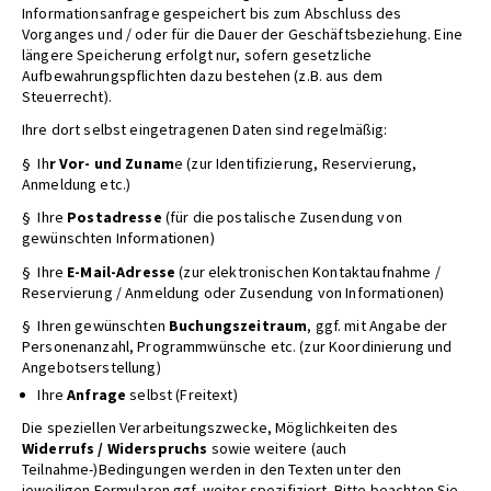
Informationsanfrage gespeichert bis zum Abschluss des
Vorganges und / oder für die Dauer der Geschäftsbeziehung. Eine
längere Speicherung erfolgt nur, sofern gesetzliche
Aufbewahrungspflichten dazu bestehen (z.B. aus dem
Steuerrecht).
Ihre dort selbst eingetragenen Daten sind regelmäßig:
§ Ih
r Vor- und Zunam
e (zur Identifizierung, Reservierung,
Anmeldung etc.)
§ Ihre
Postadresse
(für die postalische Zusendung von
gewünschten Informationen)
§ Ihre
E-Mail-Adresse
(zur elektronischen Kontaktaufnahme /
Reservierung / Anmeldung oder Zusendung von Informationen)
§ Ihren gewünschten
Buchungszeitraum
, ggf. mit Angabe der
Personenanzahl, Programmwünsche etc. (zur Koordinierung und
Angebotserstellung)
Ihre
Anfrage
selbst (Freitext)
Die speziellen Verarbeitungszwecke, Möglichkeiten des
Widerrufs / Widerspruchs
sowie weitere (auch
Teilnahme-)Bedingungen werden in den Texten unter den
jeweiligen Formularen ggf. weiter spezifiziert. Bitte beachten Sie