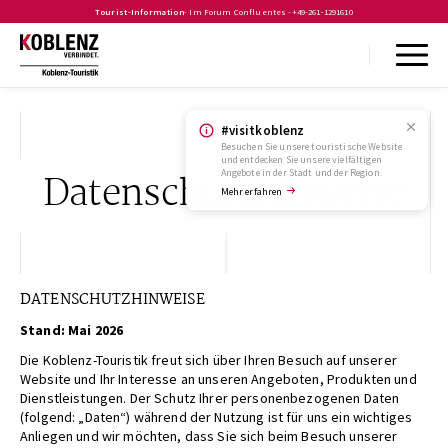
Tourist-Information
- Im Forum Confluentes -
+49-261-1291610
#visitkoblenz
Besuchen Sie unsere touristische Website
und entdecken Sie unsere vielfältigen
Angebote in der Stadt und der Region.
Datenschutzhinweise
Mehr erfahren
DATENSCHUTZHINWEISE
Stand: Mai 2026
Die Koblenz-Touristik freut sich über Ihren Besuch auf unserer
Website und Ihr Interesse an unseren Angeboten, Produkten und
Dienstleistungen. Der Schutz Ihrer personenbezogenen Daten
(folgend: „Daten“) während der Nutzung ist für uns ein wichtiges
Anliegen und wir möchten, dass Sie sich beim Besuch unserer