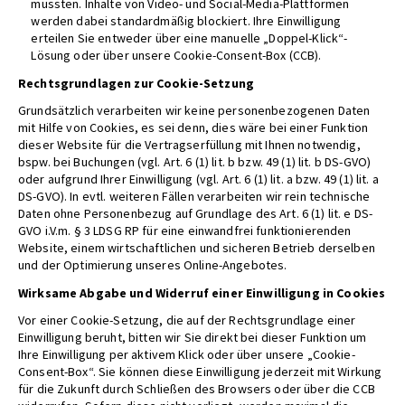
müssten. Inhalte von Video- und Social-Media-Plattformen
werden dabei standardmäßig blockiert. Ihre Einwilligung
erteilen Sie entweder über eine manuelle „Doppel-Klick“-
Lösung oder über unsere Cookie-Consent-Box (CCB).
Rechtsgrundlagen zur Cookie-Setzung
Grundsätzlich verarbeiten wir keine personenbezogenen Daten
mit Hilfe von Cookies, es sei denn, dies wäre bei einer Funktion
dieser Website für die Vertragserfüllung mit Ihnen notwendig,
bspw. bei Buchungen (vgl. Art. 6 (1) lit. b bzw. 49 (1) lit. b DS-GVO)
oder aufgrund Ihrer Einwilligung (vgl. Art. 6 (1) lit. a bzw. 49 (1) lit. a
DS-GVO). In evtl. weiteren Fällen verarbeiten wir rein technische
Daten ohne Personenbezug auf Grundlage des Art. 6 (1) lit. e DS-
GVO i.V.m. § 3 LDSG RP für eine einwandfrei funktionierenden
Website, einem wirtschaftlichen und sicheren Betrieb derselben
und der Optimierung unseres Online-Angebotes.
Wirksame Abgabe und Widerruf einer Einwilligung in Cookies
Vor einer Cookie-Setzung, die auf der Rechtsgrundlage einer
Einwilligung beruht, bitten wir Sie direkt bei dieser Funktion um
Ihre Einwilligung per aktivem Klick oder über unsere „Cookie-
Consent-Box“. Sie können diese Einwilligung jederzeit mit Wirkung
für die Zukunft durch Schließen des Browsers oder über die CCB